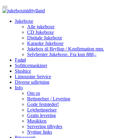
Jukeboxe
Alle jukeboxe
CD Jukeboxe
Digitale Jukeboxe
Karaoke Jukeboxe
Jukebox til Bryllup / Konfirmation mm.
Selvhenter Jukeboxe. Fra kun 888,-
Fadøl
Sofiticemaskiner
Slushice
Limousine Service
Diverse udlejning
Info
Om os
Betingelser / Levering
Gode feststeder!
Lejebetingelser
Gratis levering
Musikken
Servering tilbydes
Nyttige links
Prisgaranti