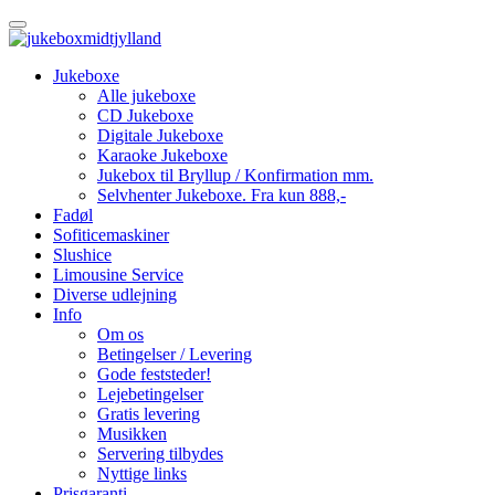
Jukeboxe
Alle jukeboxe
CD Jukeboxe
Digitale Jukeboxe
Karaoke Jukeboxe
Jukebox til Bryllup / Konfirmation mm.
Selvhenter Jukeboxe. Fra kun 888,-
Fadøl
Sofiticemaskiner
Slushice
Limousine Service
Diverse udlejning
Info
Om os
Betingelser / Levering
Gode feststeder!
Lejebetingelser
Gratis levering
Musikken
Servering tilbydes
Nyttige links
Prisgaranti