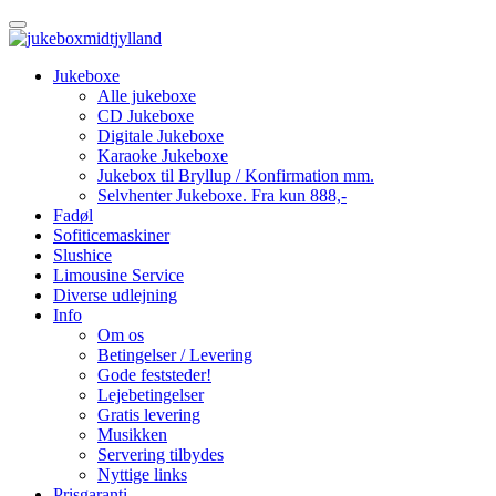
Jukeboxe
Alle jukeboxe
CD Jukeboxe
Digitale Jukeboxe
Karaoke Jukeboxe
Jukebox til Bryllup / Konfirmation mm.
Selvhenter Jukeboxe. Fra kun 888,-
Fadøl
Sofiticemaskiner
Slushice
Limousine Service
Diverse udlejning
Info
Om os
Betingelser / Levering
Gode feststeder!
Lejebetingelser
Gratis levering
Musikken
Servering tilbydes
Nyttige links
Prisgaranti